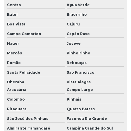
Centro
Água Verde
Empresa de prestação de serviços de portaria
Batel
Bigorrilho
Empresa prestadora de serviços gerais
Boa Vista
Cajuru
Empresa prestadora de serviços de limpeza
Campo Comprido
Capão Raso
Empresa que presta serviço de portaria
Hauer
Juvevê
Empresa que terceiriza mão de obra
Mercês
Pinheirinho
Empresa de recepção
Portão
Rebouças
Empresa de recepcionista
Santa Felicidade
São Francisco
Empresa de recepcionista terceirização
Uberaba
Vista Alegre
Araucária
Campo Largo
Empresa de recepcionista terceirizada
Colombo
Pinhais
Empresa de serviços gerais limpeza
Piraquara
Quatro Barras
Empresa de serviços de limpeza
São José dos Pinhais
Fazenda Rio Grande
Empresa de serviços terceirizados de limpeza
Almirante Tamandaré
Campina Grande do Sul