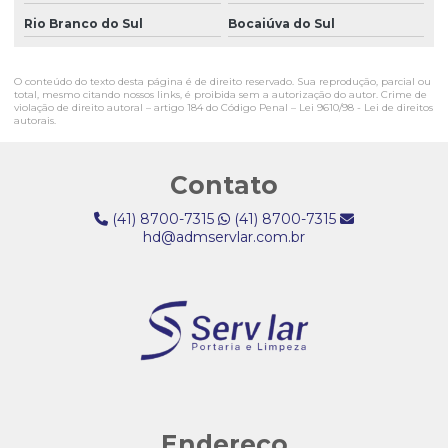
Empresa de serviços terceirizados de vigia
Rio Branco do Sul
Bocaiúva do Sul
Empresa terceirização controlador de acesso
Empresa de terceirização de limpeza
O conteúdo do texto desta página é de direito reservado. Sua reprodução, parcial ou
total, mesmo citando nossos links, é proibida sem a autorização do autor. Crime de
violação de direito autoral – artigo 184 do Código Penal –
Lei 9610/98 - Lei de direitos
Empresa terceirização de limpeza de escritório
autorais
.
Empresa terceirização de limpeza hospitalar
Contato
Empresa de terceirização de limpeza e portaria
(41) 8700-7315
(41) 8700-7315
Empresa terceirização de mão de obra
hd@admservlar.com.br
Empresa terceirização de porteiro
Empresa terceirização de recepção
Empresa terceirização recepcionista
Empresa de terceirização de serviços de limpeza
Empresa terceirização de serviços de portaria
Endereço
Empresa terceirização de zelador