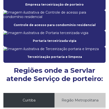
Empresa de limpeza profissional
Empresa terceirização de porteiro
Empresa limpeza terceirização
Empresa de limpeza e zeladoria
Controle de acesso para condomínio residencial
Empresa de portaria
Empresa de portaria de condomínio
Portaria terceirizada vigia
Empresa de portaria e controlador de acesso
Empresa de portaria e limpeza
Terceirização portaria e limpeza
Empresa de portaria e recepção
Regiões onde a Servlar
Empresa de portaria e segurança
atende Serviço de porteiro:
Empresa de portaria terceirização
Empresa de portaria terceirizada
Empresa de prestação de serviços de limpeza para condominios
Curitiba
Região Metropolitana
Empresa de prestação de serviços de limpeza e conservação